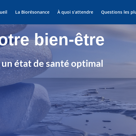
ueil
La Biorésonance
À quoi s’attendre
Questions les pl
otre bien-être
 un état de santé optimal