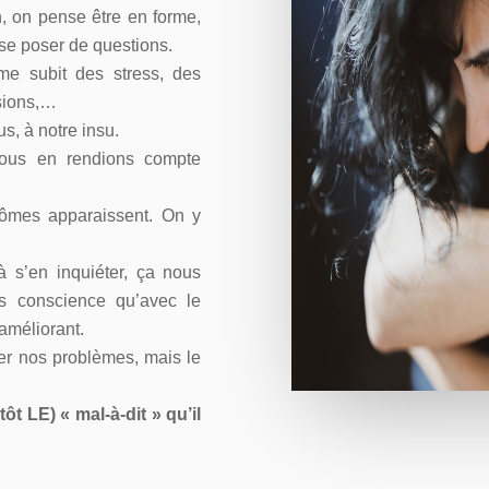
, on pense être en forme,
 se poser de questions.
me subit des stress, des
ssions,…
s, à notre insu.
 nous en rendions compte
tômes apparaissent. On y
 s’en inquiéter, ça nous
s conscience qu’avec le
’améliorant.
ner nos problèmes, mais le
tôt LE) « mal-à-dit » qu’il