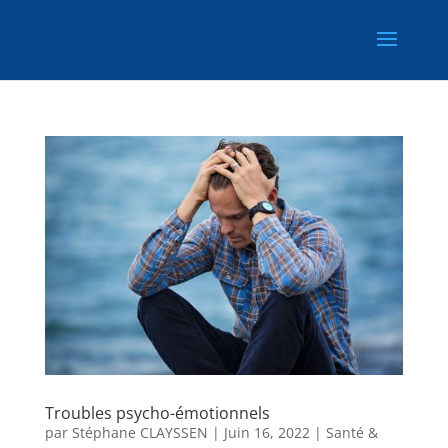
Troubles psycho-émotionnels
par
Stéphane CLAYSSEN
|
Juin 16, 2022
|
Santé &