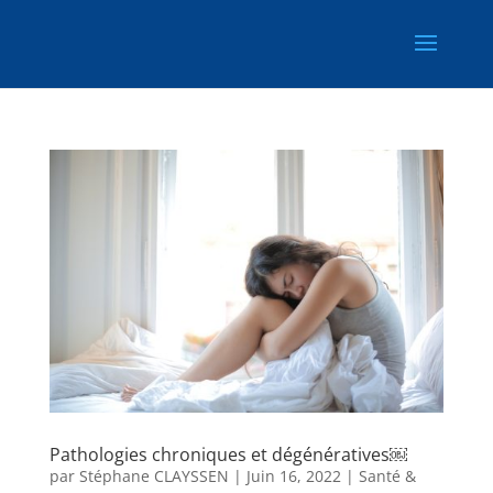
Pathologies chroniques et dégénératives￼
par
Stéphane CLAYSSEN
|
Juin 16, 2022
|
Santé &